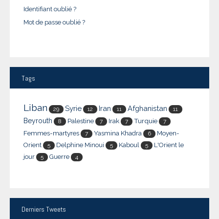
Identifiant oublié ?
Mot de passe oublié ?
Tags
Liban
Syrie
Iran
Afghanistan
29
12
11
11
Beyrouth
Palestine
Irak
Turquie
8
7
7
7
Femmes-martyres
Yasmina Khadra
Moyen-
7
6
Orient
Delphine Minoui
Kaboul
L'Orient le
5
5
5
jour
Guerre
5
4
Derniers
Tweets