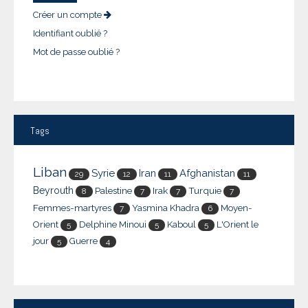
Créer un compte
Identifiant oublié ?
Mot de passe oublié ?
Tags
Liban
Syrie
Iran
Afghanistan
29
12
11
11
Beyrouth
Palestine
Irak
Turquie
8
7
7
7
Femmes-martyres
Yasmina Khadra
Moyen-
7
6
Orient
Delphine Minoui
Kaboul
L'Orient le
5
5
5
jour
Guerre
5
4