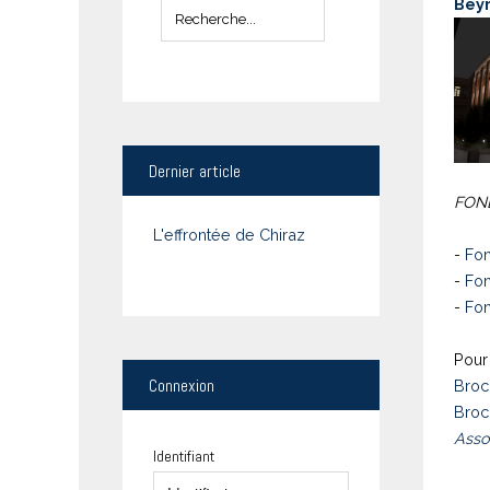
Bey
Dernier
article
FOND
L'effrontée de Chiraz
-
Fon
-
Fon
-
Fon
Pour 
Connexion
Broc
Broc
Asso
Identifiant