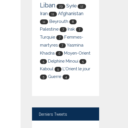
Liban
Syrie
29
12
Iran
Afghanistan
11
Beyrouth
11
8
Palestine
Irak
7
7
Turquie
Femmes-
7
martyres
Yasmina
7
Khadra
Moyen-Orient
6
Delphine Minoui
5
5
Kaboul
L'Orient le jour
5
Guerre
5
4
Derniers
Tweets