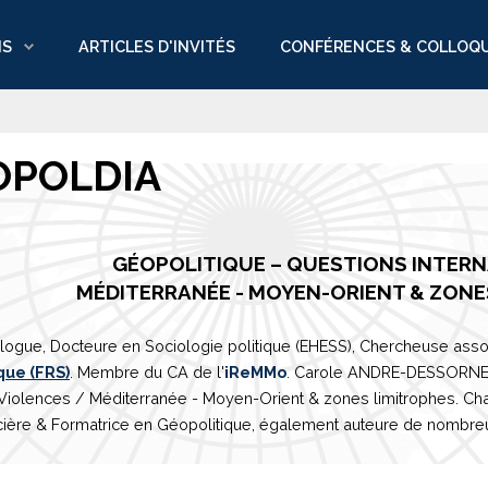
NS
ARTICLES D'INVITÉS
CONFÉRENCES & COLLOQ
OPOLDIA
GÉOPOLITIQUE – QUESTIONS INTER
M
É
DITERRAN
É
E
- MOYEN-ORIENT & ZONE
logue, Docteure en Sociologie politique (EHESS), Chercheuse asso
que (FRS)
. Membre du CA de l'
iReMMo
. Carole ANDRE-DESSORNES 
 Violences /
Méditerranée
- Moyen-Orient & zones limitrophes. Ch
ière & Formatrice en Géopolitique, également auteure de nombreux