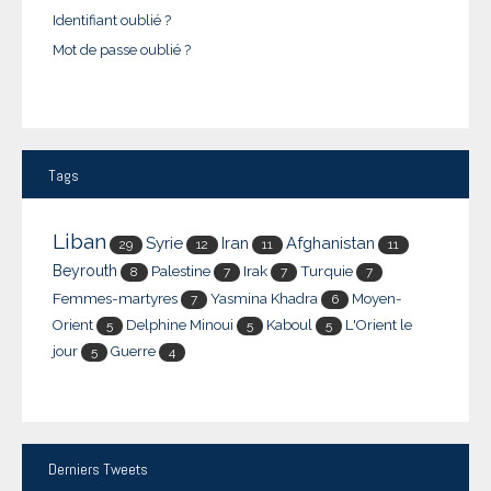
Identifiant oublié ?
Mot de passe oublié ?
Tags
Liban
Syrie
Iran
Afghanistan
29
12
11
11
Beyrouth
Palestine
Irak
Turquie
8
7
7
7
Femmes-martyres
Yasmina Khadra
Moyen-
7
6
Orient
Delphine Minoui
Kaboul
L'Orient le
5
5
5
jour
Guerre
5
4
Derniers
Tweets