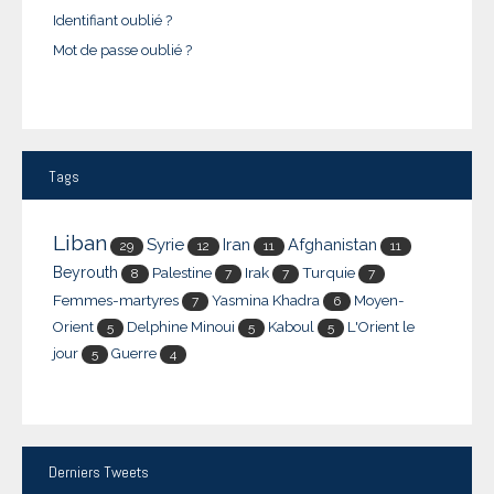
Identifiant oublié ?
Mot de passe oublié ?
Tags
Liban
Syrie
Iran
Afghanistan
29
12
11
11
Beyrouth
Palestine
Irak
Turquie
8
7
7
7
Femmes-martyres
Yasmina Khadra
Moyen-
7
6
Orient
Delphine Minoui
Kaboul
L'Orient le
5
5
5
jour
Guerre
5
4
Derniers
Tweets