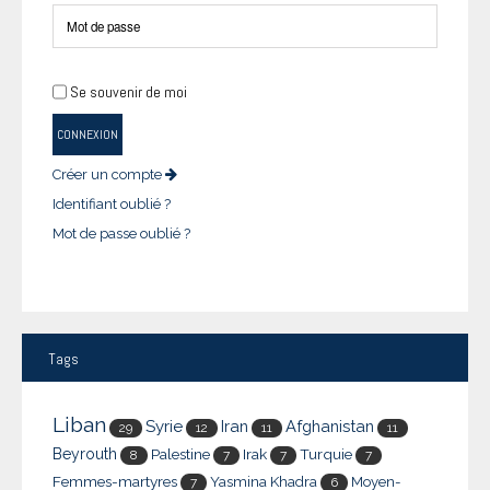
Se souvenir de moi
CONNEXION
Créer un compte
Identifiant oublié ?
Mot de passe oublié ?
Tags
Liban
Syrie
Iran
Afghanistan
29
12
11
11
Beyrouth
Palestine
Irak
Turquie
8
7
7
7
Femmes-martyres
Yasmina Khadra
Moyen-
7
6