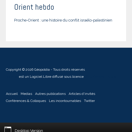
Orient hebdo
Proche-Orient : une histoire du conflit israélo-palestinien
Copyright © 2026 Géopoldia - Tous droits réservés
Joomla!
est un Logiciel Libre diffusé sous licence
GNU General Public
Accueil
Medias
Autres publications
Articles d'invités
Conférences & Colloques
Les incontournables
Twitter
Desktop Version