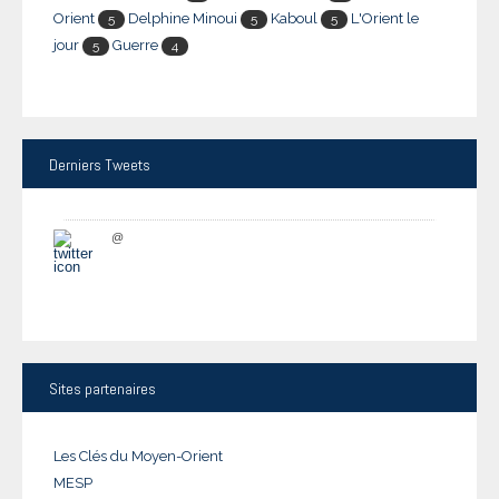
Orient
Delphine Minoui
Kaboul
L'Orient le
5
5
5
jour
Guerre
5
4
Derniers
Tweets
@
Sites
partenaires
Les Clés du Moyen-Orient
MESP