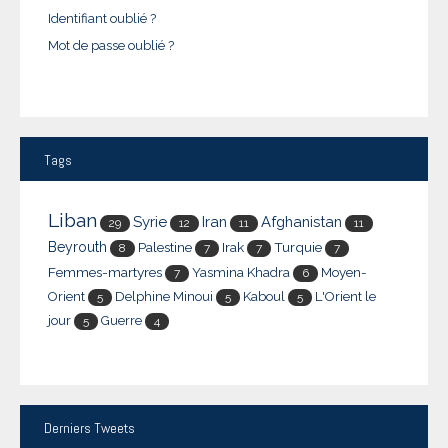
Identifiant oublié ?
Mot de passe oublié ?
Tags
Liban
Syrie
Iran
Afghanistan
29
12
11
11
Beyrouth
Palestine
Irak
Turquie
8
7
7
7
Femmes-martyres
Yasmina Khadra
Moyen-
7
6
Orient
Delphine Minoui
Kaboul
L'Orient le
5
5
5
jour
Guerre
5
4
Derniers
Tweets