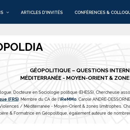
NS
ARTICLES D'INVITÉS
CONFÉRENCES & COLLOQ
OPOLDIA
GÉOPOLITIQUE – QUESTIONS INTER
M
É
DITERRAN
É
E
- MOYEN-ORIENT & ZONE
logue, Docteure en Sociologie politique (EHESS), Chercheuse asso
que (FRS)
. Membre du CA de l'
iReMMo
. Carole ANDRE-DESSORNES 
 Violences /
Méditerranée
- Moyen-Orient & zones limitrophes. Ch
ière & Formatrice en Géopolitique, également auteure de nombreux