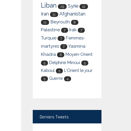
Liban
Syrie
29
12
Iran
Afghanistan
11
Beyrouth
11
8
Palestine
Irak
7
7
Turquie
Femmes-
7
martyres
Yasmina
7
Khadra
Moyen-Orient
6
Delphine Minoui
5
5
Kaboul
L'Orient le jour
5
Guerre
5
4
Derniers
Tweets