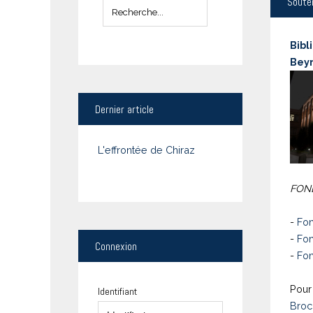
Soute
Bibl
Bey
Dernier
article
L'effrontée de Chiraz
FOND
-
Fon
-
Fon
Connexion
-
Fon
Pour 
Identifiant
Broc