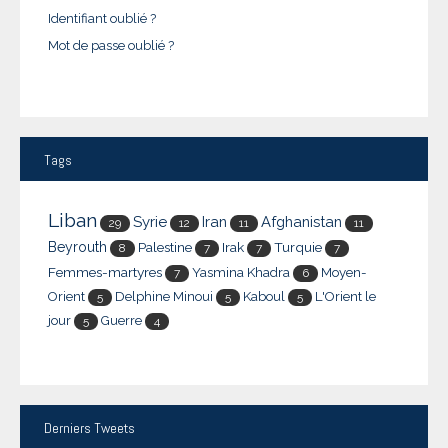
Identifiant oublié ?
Mot de passe oublié ?
Tags
Liban
Syrie
Iran
Afghanistan
29
12
11
11
Beyrouth
Palestine
Irak
Turquie
8
7
7
7
Femmes-martyres
Yasmina Khadra
Moyen-
7
6
Orient
Delphine Minoui
Kaboul
L'Orient le
5
5
5
jour
Guerre
5
4
Derniers
Tweets