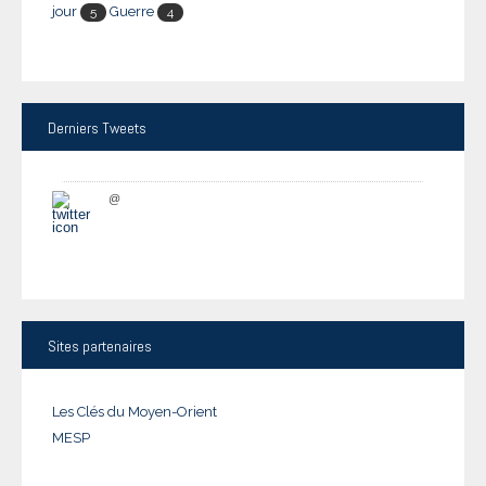
jour
Guerre
5
4
Derniers
Tweets
@
Sites
partenaires
Les Clés du Moyen-Orient
MESP