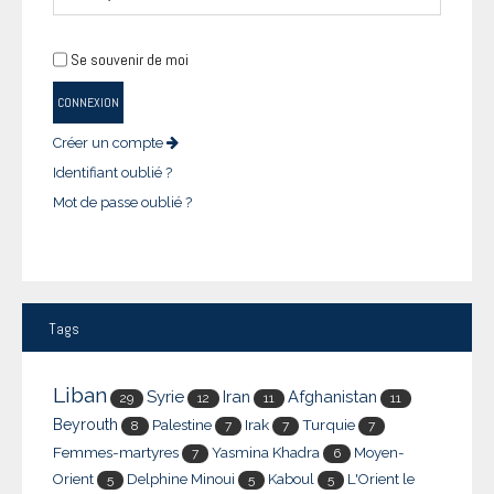
Se souvenir de moi
CONNEXION
Créer un compte
Identifiant oublié ?
Mot de passe oublié ?
Tags
Liban
Syrie
Iran
Afghanistan
29
12
11
11
Beyrouth
Palestine
Irak
Turquie
8
7
7
7
Femmes-martyres
Yasmina Khadra
Moyen-
7
6
Orient
Delphine Minoui
Kaboul
L'Orient le
5
5
5