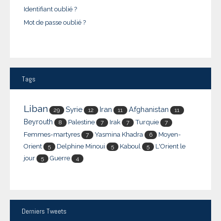
Identifiant oublié ?
Mot de passe oublié ?
Tags
Liban
Syrie
Iran
Afghanistan
29
12
11
11
Beyrouth
Palestine
Irak
Turquie
8
7
7
7
Femmes-martyres
Yasmina Khadra
Moyen-
7
6
Orient
Delphine Minoui
Kaboul
L'Orient le
5
5
5
jour
Guerre
5
4
Derniers
Tweets