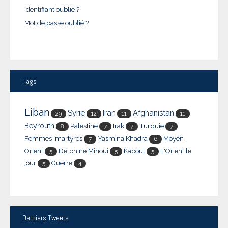
Identifiant oublié ?
Mot de passe oublié ?
Tags
Liban
Syrie
Iran
Afghanistan
29
12
11
11
Beyrouth
Palestine
Irak
Turquie
8
7
7
7
Femmes-martyres
Yasmina Khadra
Moyen-
7
6
Orient
Delphine Minoui
Kaboul
L'Orient le
5
5
5
jour
Guerre
5
4
Derniers
Tweets