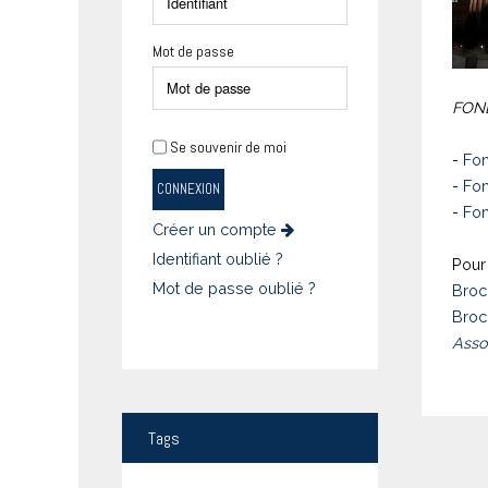
Mot de passe
FOND
Se souvenir de moi
-
Fon
-
Fon
CONNEXION
-
Fon
Créer un compte
Identifiant oublié ?
Pour 
Mot de passe oublié ?
Broc
Broc
Asso
Tags