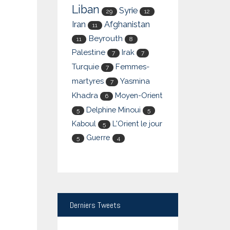
Liban
Syrie
29
12
Iran
Afghanistan
11
Beyrouth
11
8
Palestine
Irak
7
7
Turquie
Femmes-
7
martyres
Yasmina
7
Khadra
Moyen-Orient
6
Delphine Minoui
5
5
Kaboul
L'Orient le jour
5
Guerre
5
4
Derniers
Tweets