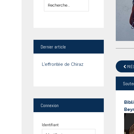
Dernier
article
L'effrontée de Chiraz
PRÉ
Soute
Bibl
Connexion
Bey
Identifiant