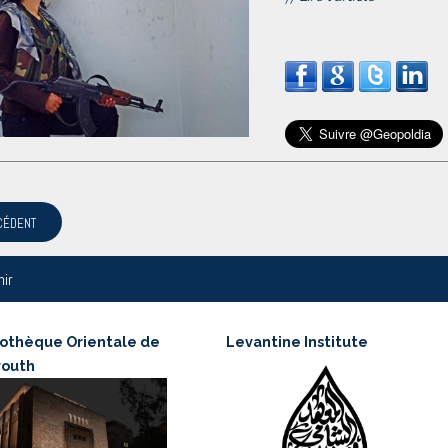
CÉDENT
nir
iothèque Orientale de
Levantine Institute
routh