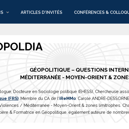
NS
ARTICLES D'INVITÉS
CONFÉRENCES & COLLOQ
OPOLDIA
GÉOPOLITIQUE – QUESTIONS INTER
M
É
DITERRAN
É
E
- MOYEN-ORIENT & ZONE
logue, Docteure en Sociologie politique (EHESS), Chercheuse asso
que (FRS)
. Membre du CA de l'
iReMMo
. Carole ANDRE-DESSORNES 
 Violences /
Méditerranée
- Moyen-Orient & zones limitrophes. Ch
ière & Formatrice en Géopolitique, également auteure de nombreux