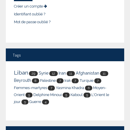
Créer un compte
Identifiant oublié ?
Mot de passe oublié ?
Tags
Liban
Syrie
Iran
Afghanistan
29
12
11
11
Beyrouth
Palestine
Irak
Turquie
8
7
7
7
Femmes-martyres
Yasmina Khadra
Moyen-
7
6
Orient
Delphine Minoui
Kaboul
L'Orient le
5
5
5
jour
Guerre
5
4