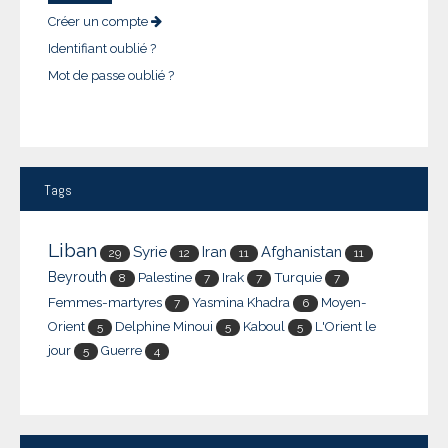
Créer un compte
Identifiant oublié ?
Mot de passe oublié ?
Tags
Liban
Syrie
Iran
Afghanistan
29
12
11
11
Beyrouth
Palestine
Irak
Turquie
8
7
7
7
Femmes-martyres
Yasmina Khadra
Moyen-
7
6
Orient
Delphine Minoui
Kaboul
L'Orient le
5
5
5
jour
Guerre
5
4