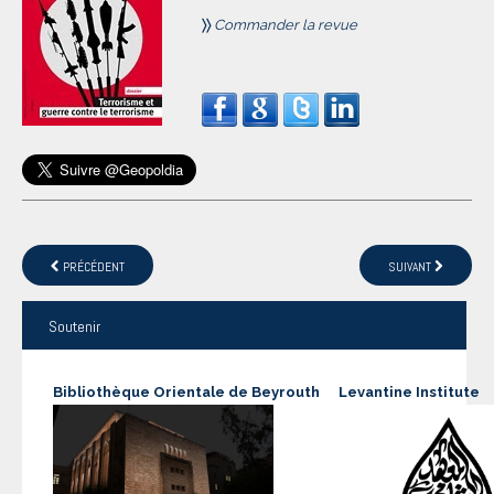
〉
〉
Commander la revue
PRÉCÉDENT
SUIVANT
Soutenir
Bibliothèque Orientale de Beyrouth
Levantine Institute