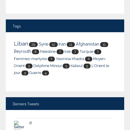
Tags
Liban
Syrie
Iran
Afghanistan
29
12
11
11
Beyrouth
Palestine
Irak
Turquie
8
7
7
7
Femmes-martyres
Yasmina Khadra
Moyen-
7
6
Orient
Delphine Minoui
Kaboul
L'Orient le
5
5
5
jour
Guerre
5
4
Derniers
Tweets
@