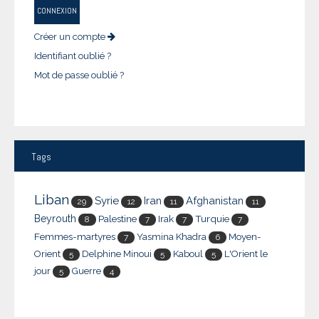
CONNEXION
Créer un compte
Identifiant oublié ?
Mot de passe oublié ?
Tags
Liban
Syrie
Iran
Afghanistan
29
12
11
11
Beyrouth
Palestine
Irak
Turquie
8
7
7
7
Femmes-martyres
Yasmina Khadra
Moyen-
7
6
Orient
Delphine Minoui
Kaboul
L'Orient le
5
5
5
jour
Guerre
5
4