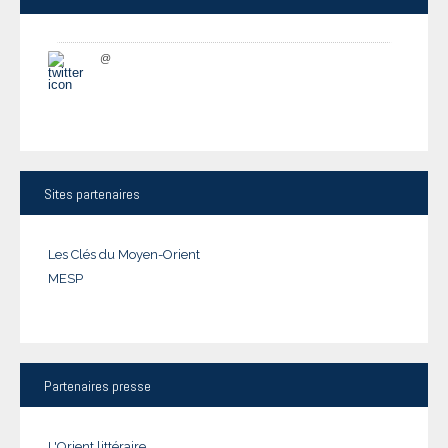
@
Sites
partenaires
Les Clés du Moyen-Orient
MESP
Partenaires
presse
L'Orient littéraire