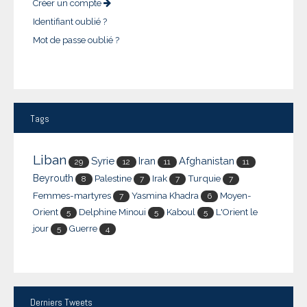
Créer un compte
Identifiant oublié ?
Mot de passe oublié ?
Tags
Liban
Syrie
Iran
Afghanistan
29
12
11
11
Beyrouth
Palestine
Irak
Turquie
8
7
7
7
Femmes-martyres
Yasmina Khadra
Moyen-
7
6
Orient
Delphine Minoui
Kaboul
L'Orient le
5
5
5
jour
Guerre
5
4
Derniers
Tweets