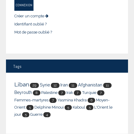
CONNEXION
Créer un compte
Identifiant oublié ?
Mot de passe oublié ?
Tags
Liban
Syrie
Iran
Afghanistan
29
12
11
11
Beyrouth
Palestine
Irak
Turquie
8
7
7
7
Femmes-martyres
Yasmina Khadra
Moyen-
7
6
Orient
Delphine Minoui
Kaboul
L'Orient le
5
5
5
jour
Guerre
5
4