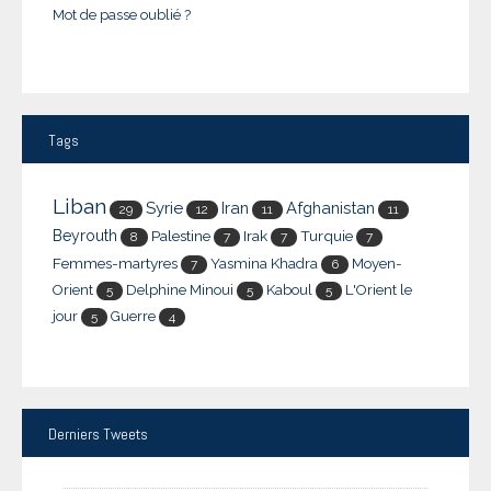
Mot de passe oublié ?
Tags
Liban
Syrie
Iran
Afghanistan
29
12
11
11
Beyrouth
Palestine
Irak
Turquie
8
7
7
7
Femmes-martyres
Yasmina Khadra
Moyen-
7
6
Orient
Delphine Minoui
Kaboul
L'Orient le
5
5
5
jour
Guerre
5
4
Derniers
Tweets