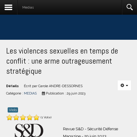
Medias
Les violences sexuelles en temps de
conflit : une arme outrageusement
stratégique
Détails
Écrit par
Carole ANDRE-DESSORNES
Catégorie :
MEDIAS
Publication : 29 juin 2023
Viols
(1 Vote)
Revue S&D - Sécurité Défense
Magazine - 29 juin 2023