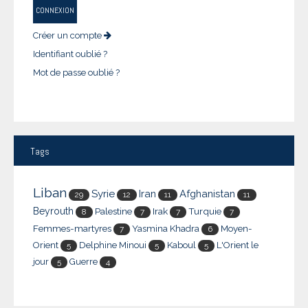
CONNEXION
Créer un compte
Identifiant oublié ?
Mot de passe oublié ?
Tags
Liban
Syrie
Iran
Afghanistan
29
12
11
11
Beyrouth
Palestine
Irak
Turquie
8
7
7
7
Femmes-martyres
Yasmina Khadra
Moyen-
7
6
Orient
Delphine Minoui
Kaboul
L'Orient le
5
5
5
jour
Guerre
5
4