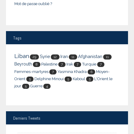
Mot de passe oublié ?
Tags
Liban
Syrie
Iran
Afghanistan
29
12
11
11
Beyrouth
Palestine
Irak
Turquie
8
7
7
7
Femmes-martyres
Yasmina Khadra
Moyen-
7
6
Orient
Delphine Minoui
Kaboul
L'Orient le
5
5
5
jour
Guerre
5
4
Derniers
Tweets