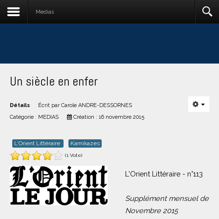
Medias
Un siècle en enfer
Détails
Écrit par
Carole ANDRE-DESSORNES
Catégorie :
MEDIAS
Création : 16 novembre 2015
L'Orient Littéraire
Kamikazes
(1 Vote)
L'Orient Littéraire - n°113
Supplément mensuel de
Novembre 2015