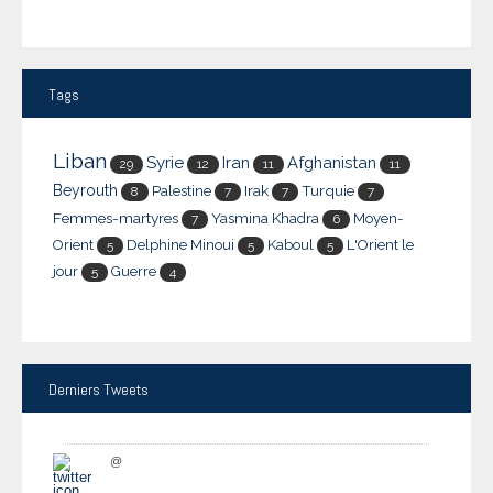
Tags
Liban
Syrie
Iran
Afghanistan
29
12
11
11
Beyrouth
Palestine
Irak
Turquie
8
7
7
7
Femmes-martyres
Yasmina Khadra
Moyen-
7
6
Orient
Delphine Minoui
Kaboul
L'Orient le
5
5
5
jour
Guerre
5
4
Derniers
Tweets
@