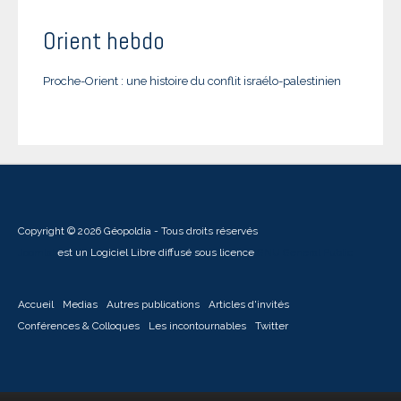
Orient hebdo
Proche-Orient : une histoire du conflit israélo-palestinien
Copyright © 2026 Géopoldia - Tous droits réservés
Joomla!
est un Logiciel Libre diffusé sous licence
GNU General Public
Accueil
Medias
Autres publications
Articles d'invités
Conférences & Colloques
Les incontournables
Twitter