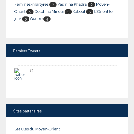
Femmes-martyres
Yasmina Khadra
Moyen-
7
6
Orient
Delphine Minoui
Kaboul
L'Orient le
5
5
5
jour
Guerre
5
4
Derniers
Tweets
@
Sites
partenaires
Les Clés du Moyen-Orient