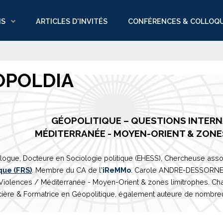
NS
ARTICLES D'INVITÉS
CONFÉRENCES & COLLOQ
OPOLDIA
GÉOPOLITIQUE – QUESTIONS INTER
M
É
DITERRAN
É
E
- MOYEN-ORIENT & ZONE
logue, Docteure en Sociologie politique (EHESS), Chercheuse asso
que (FRS)
. Membre du CA de l'
iReMMo
. Carole ANDRE-DESSORNES 
 Violences /
Méditerranée
- Moyen-Orient & zones limitrophes. Ch
ière & Formatrice en Géopolitique, également auteure de nombreux