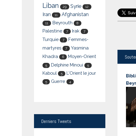
Liban
Syrie
29
12
Iran
Afghanistan
11
Beyrouth
11
8
Palestine
Irak
7
7
Turquie
Femmes-
7
martyres
Yasmina
7
Khadra
Moyen-Orient
Soute
6
Delphine Minoui
5
5
Kaboul
L'Orient le jour
5
Bibl
Guerre
5
4
Bey
Derniers
Tweets