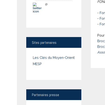
FOND
@
-
Fon
-
Fon
-
Fon
Pour 
Broc
Sites
partenaires
Broc
Asso
Les Clés du Moyen-Orient
MESP
Partenaires
presse