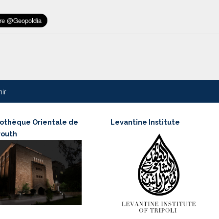
nir
iothèque Orientale de
Levantine Institute
routh