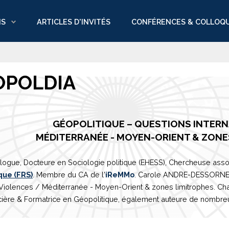
NS
ARTICLES D'INVITÉS
CONFÉRENCES & COLLOQ
OPOLDIA
GÉOPOLITIQUE – QUESTIONS INTER
M
É
DITERRAN
É
E
- MOYEN-ORIENT & ZONE
logue, Docteure en Sociologie politique (EHESS), Chercheuse asso
que (FRS)
. Membre du CA de l'
iReMMo
. Carole ANDRE-DESSORNES 
 Violences /
Méditerranée
- Moyen-Orient & zones limitrophes. Ch
ière & Formatrice en Géopolitique, également auteure de nombreux