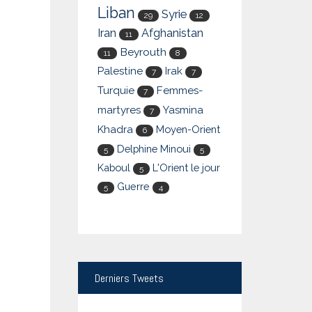
Liban
Syrie
29
12
Iran
Afghanistan
11
Beyrouth
11
8
Palestine
Irak
7
7
Turquie
Femmes-
7
martyres
Yasmina
7
Khadra
Moyen-Orient
6
Delphine Minoui
5
5
Kaboul
L'Orient le jour
5
Guerre
5
4
Derniers
Tweets