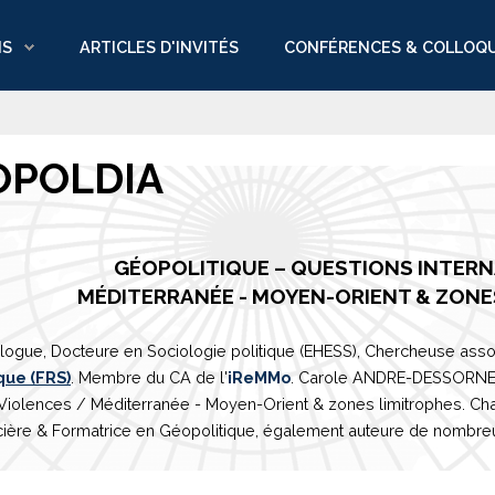
NS
ARTICLES D'INVITÉS
CONFÉRENCES & COLLOQ
OPOLDIA
GÉOPOLITIQUE – QUESTIONS INTER
M
É
DITERRAN
É
E
- MOYEN-ORIENT & ZONE
logue, Docteure en Sociologie politique (EHESS), Chercheuse asso
que (FRS)
. Membre du CA de l'
iReMMo
. Carole ANDRE-DESSORNES 
 Violences /
Méditerranée
- Moyen-Orient & zones limitrophes. Ch
ière & Formatrice en Géopolitique, également auteure de nombreux