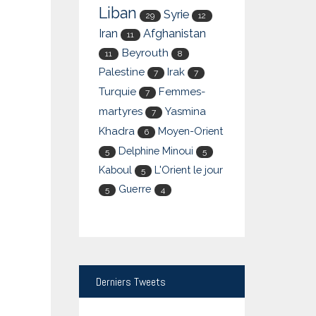
Liban
Syrie
29
12
Iran
Afghanistan
11
Beyrouth
11
8
Palestine
Irak
7
7
Turquie
Femmes-
7
martyres
Yasmina
7
Khadra
Moyen-Orient
6
Delphine Minoui
5
5
Kaboul
L'Orient le jour
5
Guerre
5
4
Derniers
Tweets