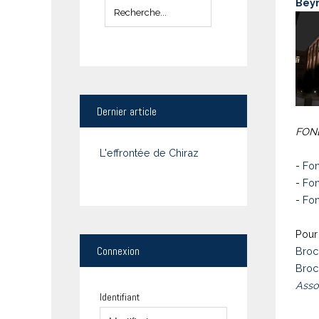
Bey
Dernier
article
FOND
L'effrontée de Chiraz
-
Fon
-
Fon
-
Fon
Pour 
Connexion
Broc
Broc
Asso
Identifiant