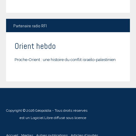
Partenaire
radio RFI
Orient hebdo
Proche-Orient : une histoire du conflit israélo-palestinien
Copyright © 2026 Géopoldia - Tous droits réservés
Joomla!
est un Logiciel Libre diffusé sous licence
GNU General Public
Accueil
Medias
Autres publications
Articles d'invités