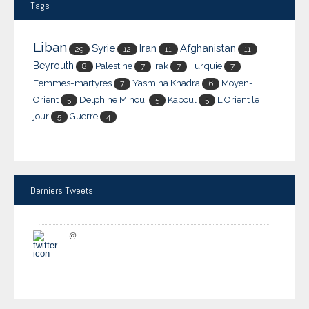
Tags
Liban
Syrie
Iran
Afghanistan
29
12
11
11
Beyrouth
Palestine
Irak
Turquie
8
7
7
7
Femmes-martyres
Yasmina Khadra
Moyen-
7
6
Orient
Delphine Minoui
Kaboul
L'Orient le
5
5
5
jour
Guerre
5
4
Derniers
Tweets
@