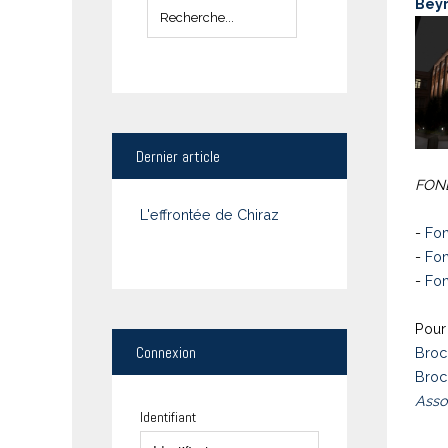
Bey
Dernier
article
FOND
L'effrontée de Chiraz
-
Fon
-
Fon
-
Fon
Pour 
Connexion
Broc
Broc
Asso
Identifiant