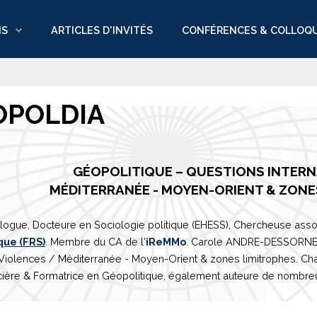
NS
ARTICLES D'INVITÉS
CONFÉRENCES & COLLOQ
OPOLDIA
GÉOPOLITIQUE – QUESTIONS INTER
M
É
DITERRAN
É
E
- MOYEN-ORIENT & ZONE
logue, Docteure en Sociologie politique (EHESS), Chercheuse asso
que (FRS)
. Membre du CA de l'
iReMMo
. Carole ANDRE-DESSORNES 
 Violences /
Méditerranée
- Moyen-Orient & zones limitrophes. Ch
ière & Formatrice en Géopolitique, également auteure de nombreux