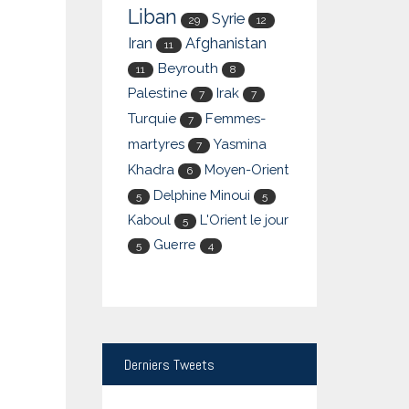
Liban
Syrie
29
12
Iran
Afghanistan
11
Beyrouth
11
8
Palestine
Irak
7
7
Turquie
Femmes-
7
martyres
Yasmina
7
Khadra
Moyen-Orient
6
Delphine Minoui
5
5
Kaboul
L'Orient le jour
5
Guerre
5
4
Derniers
Tweets