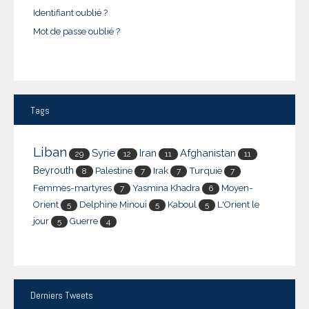
Identifiant oublié ?
Mot de passe oublié ?
Tags
Liban
Syrie
Iran
Afghanistan
29
12
11
11
Beyrouth
Palestine
Irak
Turquie
8
7
7
7
Femmes-martyres
Yasmina Khadra
Moyen-
7
6
Orient
Delphine Minoui
Kaboul
L'Orient le
5
5
5
jour
Guerre
5
4
Derniers
Tweets