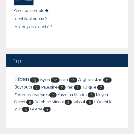
Créer un compte
Identifiant oublié ?
Mot de passe oublié ?
Tags
Liban
Syrie
Iran
Afghanistan
29
12
11
11
Beyrouth
Palestine
Irak
Turquie
8
7
7
7
Femmes-martyres
Yasmina Khadra
Moyen-
7
6
Orient
Delphine Minoui
Kaboul
L'Orient le
5
5
5
jour
Guerre
5
4