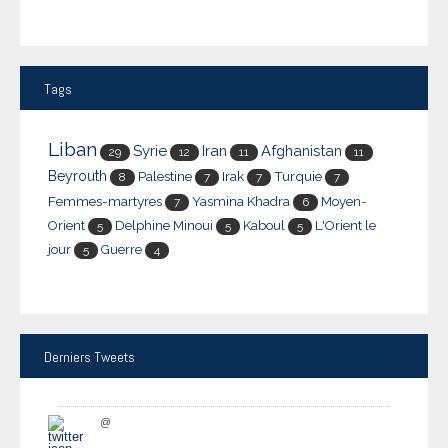
Tags
Liban
Syrie
Iran
Afghanistan
29
12
11
11
Beyrouth
Palestine
Irak
Turquie
8
7
7
7
Femmes-martyres
Yasmina Khadra
Moyen-
7
6
Orient
Delphine Minoui
Kaboul
L'Orient le
5
5
5
jour
Guerre
5
4
Derniers
Tweets
@