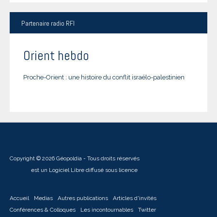
Partenaire
radio RFI
Orient hebdo
Proche-Orient : une histoire du conflit israélo-palestinien
Copyright © 2026 Géopoldia - Tous droits réservés
Joomla!
est un Logiciel Libre diffusé sous licence
GNU General Public
Accueil
Medias
Autres publications
Articles d'invités
Conférences & Colloques
Les incontournables
Twitter