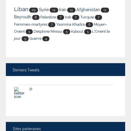
Liban
Syrie
Iran
Afghanistan
29
12
11
11
Beyrouth
Palestine
Irak
Turquie
8
7
7
7
Femmes-martyres
Yasmina Khadra
Moyen-
7
6
Orient
Delphine Minoui
Kaboul
L'Orient le
5
5
5
jour
Guerre
5
4
Derniers
Tweets
@
Sites
partenaires