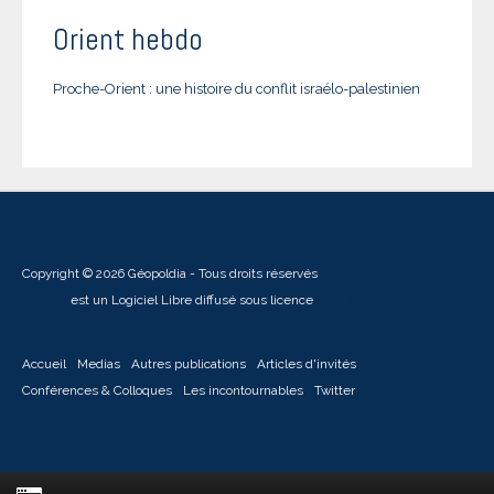
Orient hebdo
Proche-Orient : une histoire du conflit israélo-palestinien
Copyright © 2026 Géopoldia - Tous droits réservés
Joomla!
est un Logiciel Libre diffusé sous licence
GNU General Public
Accueil
Medias
Autres publications
Articles d'invités
Conférences & Colloques
Les incontournables
Twitter