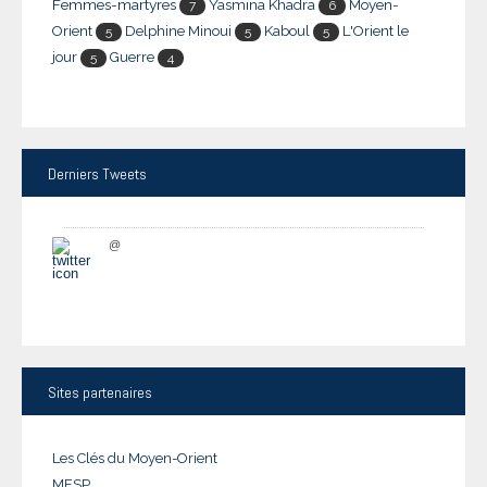
Femmes-martyres
Yasmina Khadra
Moyen-
7
6
Orient
Delphine Minoui
Kaboul
L'Orient le
5
5
5
jour
Guerre
5
4
Derniers
Tweets
@
Sites
partenaires
Les Clés du Moyen-Orient
MESP