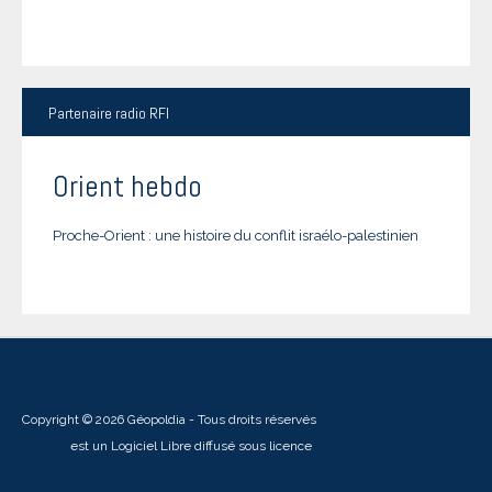
Partenaire
radio RFI
Orient hebdo
Proche-Orient : une histoire du conflit israélo-palestinien
Copyright © 2026 Géopoldia - Tous droits réservés
Joomla!
est un Logiciel Libre diffusé sous licence
GNU General Public