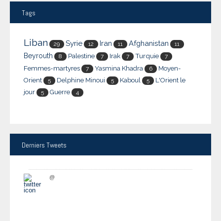
Tags
Liban
Syrie
Iran
Afghanistan
29
12
11
11
Beyrouth
Palestine
Irak
Turquie
8
7
7
7
Femmes-martyres
Yasmina Khadra
Moyen-
7
6
Orient
Delphine Minoui
Kaboul
L'Orient le
5
5
5
jour
Guerre
5
4
Derniers
Tweets
@