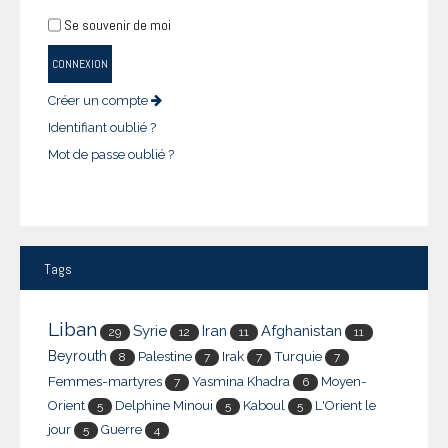
Se souvenir de moi
CONNEXION
Créer un compte
Identifiant oublié ?
Mot de passe oublié ?
Tags
Liban
Syrie
Iran
Afghanistan
29
12
11
11
Beyrouth
Palestine
Irak
Turquie
8
7
7
7
Femmes-martyres
Yasmina Khadra
Moyen-
7
6
Orient
Delphine Minoui
Kaboul
L'Orient le
5
5
5
jour
Guerre
5
4