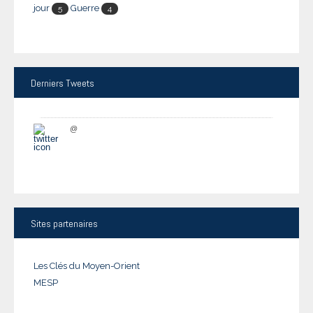
jour
Guerre
5
4
Derniers
Tweets
@
Sites
partenaires
Les Clés du Moyen-Orient
MESP