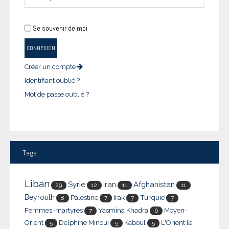
Se souvenir de moi
CONNEXION
Créer un compte
Identifiant oublié ?
Mot de passe oublié ?
Tags
Liban
Syrie
Iran
Afghanistan
29
12
11
11
Beyrouth
Palestine
Irak
Turquie
8
7
7
7
Femmes-martyres
Yasmina Khadra
Moyen-
7
6
Orient
Delphine Minoui
Kaboul
L'Orient le
5
5
5