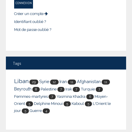
CONNEXION
Créer un compte
Identifiant oublié ?
Mot de passe oublié ?
Tags
Liban
Syrie
Iran
Afghanistan
29
12
11
11
Beyrouth
Palestine
Irak
Turquie
8
7
7
7
Femmes-martyres
Yasmina Khadra
Moyen-
7
6
Orient
Delphine Minoui
Kaboul
L'Orient le
5
5
5
jour
Guerre
5
4