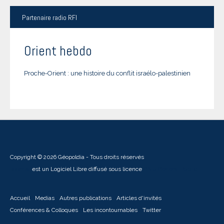
Partenaire
radio RFI
Orient hebdo
Proche-Orient : une histoire du conflit israélo-palestinien
Copyright © 2026 Géopoldia - Tous droits réservés
Joomla!
est un Logiciel Libre diffusé sous licence
GNU General Public
Accueil
Medias
Autres publications
Articles d'invités
Conférences & Colloques
Les incontournables
Twitter