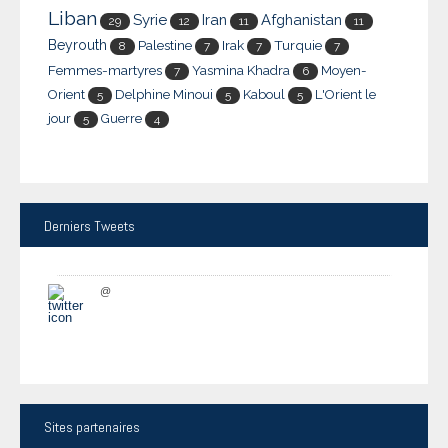
Liban
Syrie
Iran
Afghanistan
29
12
11
11
Beyrouth
Palestine
Irak
Turquie
8
7
7
7
Femmes-martyres
Yasmina Khadra
Moyen-
7
6
Orient
Delphine Minoui
Kaboul
L'Orient le
5
5
5
jour
Guerre
5
4
Derniers
Tweets
@
Sites
partenaires