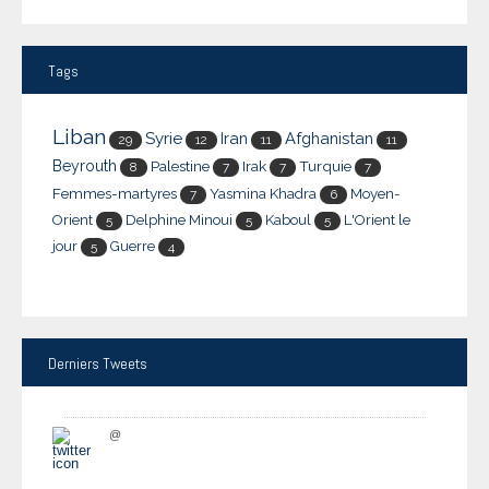
Tags
Liban
Syrie
Iran
Afghanistan
29
12
11
11
Beyrouth
Palestine
Irak
Turquie
8
7
7
7
Femmes-martyres
Yasmina Khadra
Moyen-
7
6
Orient
Delphine Minoui
Kaboul
L'Orient le
5
5
5
jour
Guerre
5
4
Derniers
Tweets
@