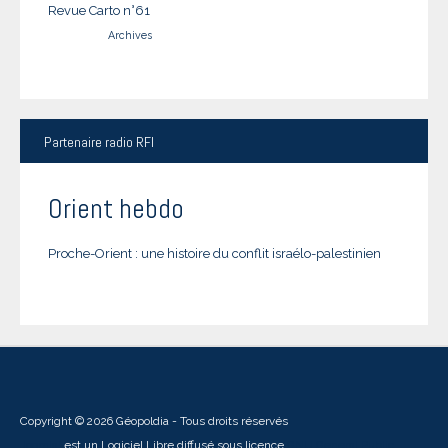
Revue Carto n°61
Archives
Partenaire
radio RFI
Orient hebdo
Proche-Orient : une histoire du conflit israélo-palestinien
Copyright © 2026 Géopoldia - Tous droits réservés
Joomla!
est un Logiciel Libre diffusé sous licence
GNU General Public