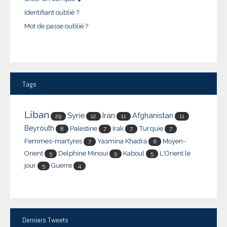
Identifiant oublié ?
Mot de passe oublié ?
Tags
Liban
Syrie
Iran
Afghanistan
29
12
11
11
Beyrouth
Palestine
Irak
Turquie
8
7
7
7
Femmes-martyres
Yasmina Khadra
Moyen-
7
6
Orient
Delphine Minoui
Kaboul
L'Orient le
5
5
5
jour
Guerre
5
4
Derniers
Tweets