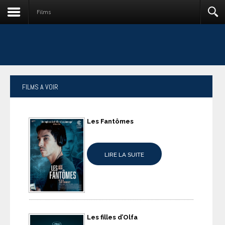
Films
FILMS
A VOIR
Les Fantômes
LIRE LA SUITE
Les filles d’Olfa