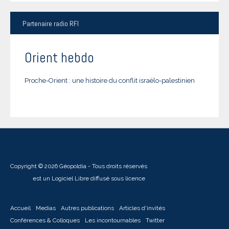
Partenaire
radio RFI
Orient hebdo
Proche-Orient : une histoire du conflit israélo-palestinien
Copyright © 2026 Géopoldia - Tous droits réservés
Joomla!
est un Logiciel Libre diffusé sous licence
GNU General Public
Accueil
Medias
Autres publications
Articles d'invités
Conférences & Colloques
Les incontournables
Twitter