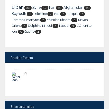
Liban
Syrie
Iran
Afghanistan
29
12
11
11
Beyrouth
Palestine
Irak
Turquie
8
7
7
7
Femmes-martyres
Yasmina Khadra
Moyen-
7
6
Orient
Delphine Minoui
Kaboul
L'Orient le
5
5
5
jour
Guerre
5
4
Derniers
Tweets
@
Sites
partenaires