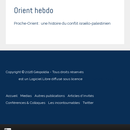
Orient hebdo
Proche-Orient : une histoire du conflit israélo-palestinien
Copyright © 2026 Géopoldia - Tous droits réservés
Joomla!
est un Logiciel Libre diffusé sous licence
GNU General Public
Accueil
Medias
Autres publications
Articles d'invités
Conférences & Colloques
Les incontournables
Twitter