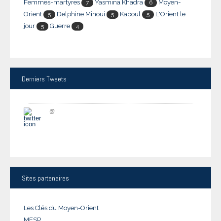
Femmes-martyres
Yasmina Khadra
Moyen-
7
6
Orient
Delphine Minoui
Kaboul
L'Orient le
5
5
5
jour
Guerre
5
4
Derniers
Tweets
@
Sites
partenaires
Les Clés du Moyen-Orient
MESP