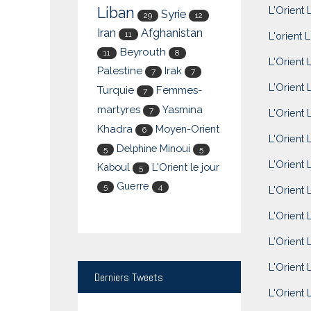
Liban
L'Orient L
Syrie
29
12
Iran
Afghanistan
11
L'orient L
Beyrouth
11
8
L'Orient 
Palestine
Irak
7
7
L'Orient L
Turquie
Femmes-
7
martyres
Yasmina
7
L'Orient 
Khadra
Moyen-Orient
6
L'Orient 
Delphine Minoui
5
5
L'Orient 
Kaboul
L'Orient le jour
5
Guerre
5
4
L'Orient 
L'Orient 
L'Orient 
L'Orient 
Derniers
Tweets
L'Orient L