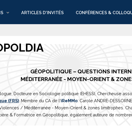
NS
ARTICLES D'INVITÉS
CONFÉRENCES & COLLOQ
OPOLDIA
GÉOPOLITIQUE – QUESTIONS INTER
M
É
DITERRAN
É
E
- MOYEN-ORIENT & ZONE
logue, Docteure en Sociologie politique (EHESS), Chercheuse asso
que (FRS)
. Membre du CA de l'
iReMMo
. Carole ANDRE-DESSORNES 
 Violences /
Méditerranée
- Moyen-Orient & zones limitrophes. Ch
ière & Formatrice en Géopolitique, également auteure de nombreux