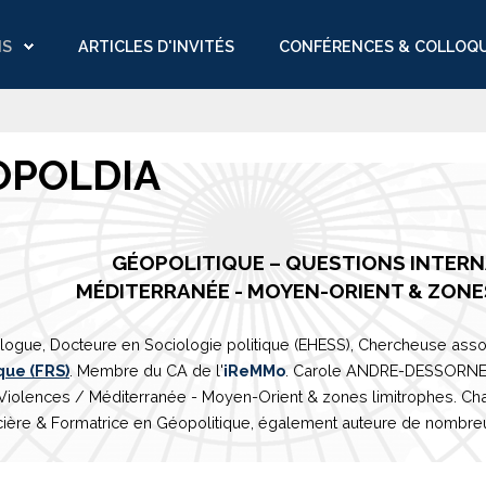
NS
ARTICLES D'INVITÉS
CONFÉRENCES & COLLOQ
OPOLDIA
GÉOPOLITIQUE – QUESTIONS INTER
M
É
DITERRAN
É
E
- MOYEN-ORIENT & ZONE
logue, Docteure en Sociologie politique (EHESS), Chercheuse asso
que (FRS)
. Membre du CA de l'
iReMMo
. Carole ANDRE-DESSORNES 
 Violences /
Méditerranée
- Moyen-Orient & zones limitrophes. Ch
ière & Formatrice en Géopolitique, également auteure de nombreux