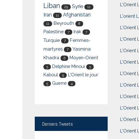
Liban
L'Orient L
Syrie
29
12
Iran
Afghanistan
11
L'orient L
Beyrouth
11
8
L'Orient 
Palestine
Irak
7
7
L'Orient L
Turquie
Femmes-
7
martyres
Yasmina
7
L'Orient 
Khadra
Moyen-Orient
6
L'Orient 
Delphine Minoui
5
5
L'Orient 
Kaboul
L'Orient le jour
5
Guerre
5
4
L'Orient 
L'Orient 
L'Orient 
L'Orient 
Derniers
Tweets
L'Orient L