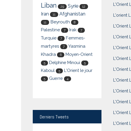
Liban
L'Orient L
Syrie
29
12
Iran
Afghanistan
11
L'orient L
Beyrouth
11
8
L'Orient 
Palestine
Irak
7
7
L'Orient L
Turquie
Femmes-
7
martyres
Yasmina
7
L'Orient 
Khadra
Moyen-Orient
6
L'Orient 
Delphine Minoui
5
5
L'Orient 
Kaboul
L'Orient le jour
5
Guerre
5
4
L'Orient 
L'Orient 
L'Orient 
L'Orient 
Derniers
Tweets
L'Orient L