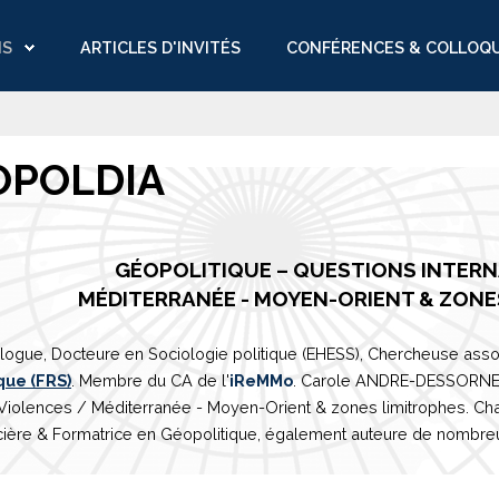
NS
ARTICLES D'INVITÉS
CONFÉRENCES & COLLOQ
OPOLDIA
GÉOPOLITIQUE – QUESTIONS INTER
M
É
DITERRAN
É
E
- MOYEN-ORIENT & ZONE
logue, Docteure en Sociologie politique (EHESS), Chercheuse asso
que (FRS)
. Membre du CA de l'
iReMMo
. Carole ANDRE-DESSORNES 
 Violences /
Méditerranée
- Moyen-Orient & zones limitrophes. Ch
ière & Formatrice en Géopolitique, également auteure de nombreux